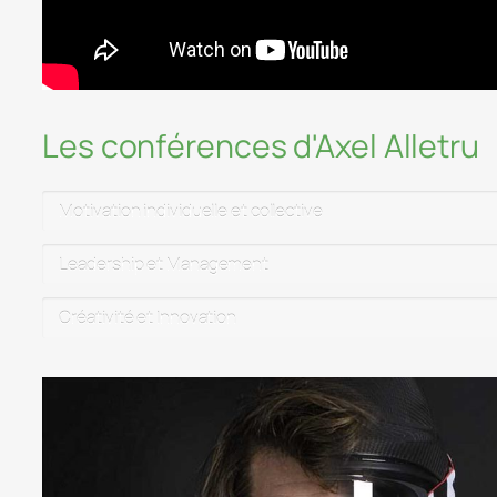
Les conférences d'Axel Alletru
Motivation individuelle et collective
Leadership et Management
Créativité et Innovation