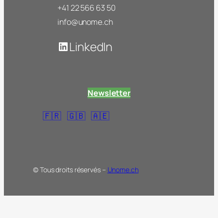
+41 22 566 63 50
info@unome.ch
LinkedIn
Newsletter
🇫🇷
🇬🇧
🇦🇪
© Tous droits réservés –
Unome.ch