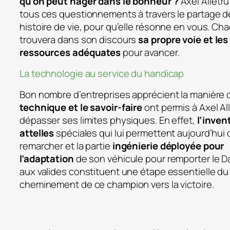
qu’on peut nager dans le bonheur ?
Axel Allétr
tous ces questionnements à travers le partage d
histoire de vie, pour qu’elle résonne en vous. Ch
trouvera dans son discours
sa propre voie et les
ressources adéquates
pour avancer.
La technologie au service du handicap
Bon nombre d’entreprises apprécient la manière
technique et le savoir-faire
ont permis à Axel Al
dépasser ses limites physiques. En effet,
l’inven
attelles
spéciales qui lui permettent aujourd’hui 
remarcher et la partie
ingénierie déployée pour
l’adaptation
de son véhicule pour remporter le D
aux valides constituent une étape essentielle du
cheminement de ce champion vers la victoire.